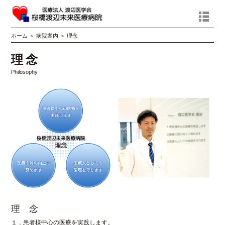
ホーム
＞
病院案内
＞
理念
理念
Philosophy
理 念
１．患者様中心の医療を実践します。