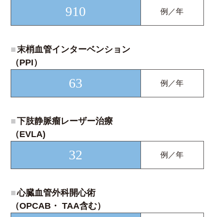
910
例／年
■
末梢血管インターベンション
（PPI）
63
例／年
■
下肢静脈瘤レーザー治療
（EVLA)
32
例／年
■
心臓血管外科開心術
（OPCAB・ TAA含む）