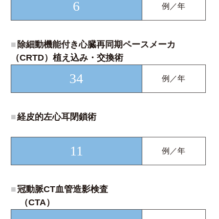
6
例／年
■
除細動機能付き心臓再同期ペースメーカ
（CRTD）植え込み・交換術
34
例／年
■
経皮的左心耳閉鎖術
11
例／年
■
冠動脈CT血管造影検査
（CTA）