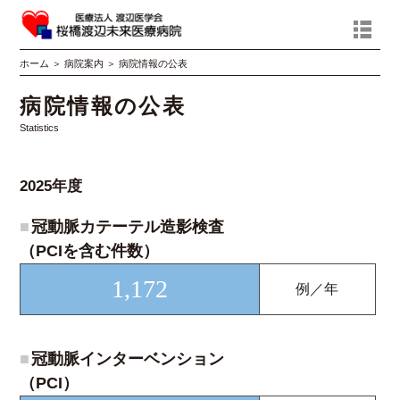
ホーム
＞
病院案内
＞
病院情報の公表
病院情報の公表
Statistics
2025年度
■
冠動脈カテーテル造影検査
（PCIを含む件数）
1,172
例／年
■
冠動脈インターベンション
（PCI）