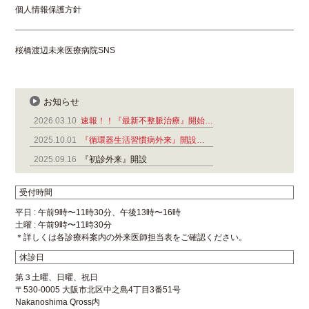
個人情報保護方針
桜橋渡辺未来医療病院SNS
お知らせ
2026.03.10
速報！！『最新不整脈治療』開始…
2025.10.01
『循環器生活習慣病外来』開設…
2025.09.16
『初診外来』開設
受付時間
平日 : 午前9時〜11時30分、午後13時〜16時
土曜 : 午前9時〜11時30分
＊詳しくは各診療科案内の外来医師担当表をご確認ください。
休診日
第３土曜、日曜、祝日
〒530-0005 大阪市北区中之島4丁目3番51号
Nakanoshima Qross内