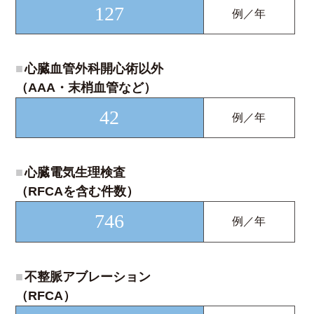
127
例／年
■
心臓血管外科開心術以外
（AAA・末梢血管など）
42
例／年
■
心臓電気生理検査
（RFCAを含む件数）
746
例／年
■
不整脈アブレーション
（RFCA）