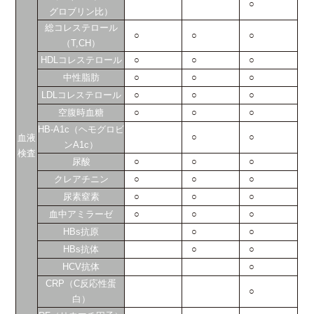
○
グロブリン比）
総コレステロール
○
○
○
（T,CH）
HDLコレステロール
○
○
○
中性脂肪
○
○
○
LDLコレステロール
○
○
○
空腹時血糖
○
○
○
HB-A1c（ヘモグロビ
○
○
血液
ンA1c）
検査
尿酸
○
○
○
クレアチニン
○
○
○
尿素窒素
○
○
○
血中アミラーゼ
○
○
○
HBs抗原
○
○
HBs抗体
○
○
HCV抗体
○
CRP（C反応性蛋
○
白）