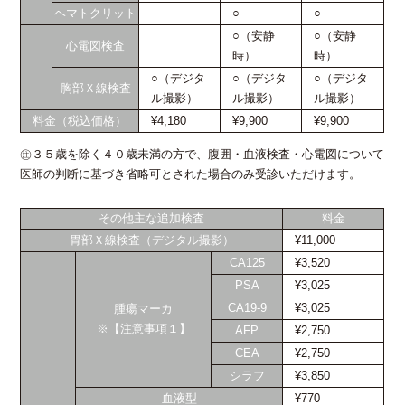
ヘマトクリット
○
○
○（安静
○（安静
心電図検査
時）
時）
○（デジタ
○（デジタ
○（デジタ
胸部Ｘ線検査
ル撮影）
ル撮影）
ル撮影）
料金（税込価格）
¥4,180
¥9,900
¥9,900
㊟３５歳を除く４０歳未満の方で、腹囲・血液検査・心電図について
医師の判断に基づき省略可とされた場合のみ受診いただけます。
その他主な追加検査
料金
胃部Ｘ線検査（デジタル撮影）
¥11,000
CA125
¥3,520
PSA
¥3,025
CA19-9
¥3,025
腫瘍マーカ
※
【注意事項１】
AFP
¥2,750
CEA
¥2,750
シラフ
¥3,850
血液型
¥770