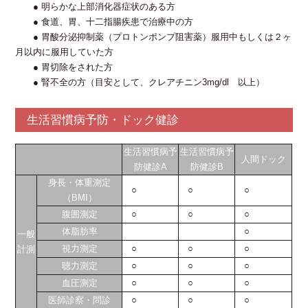
● 明らかな上部消化器症状のある方
● 食道、胃、十二指腸疾患で治療中の方
● 胃酸分泌抑制薬（プロトンポンプ阻害薬）服用中もしくは２ヶ
月以内に服用していた方
● 胃切除をされた方
● 腎不全の方（目安として、クレアチニン3mg/dl 以上）
生活習慣病予防・ドック健診
生活習慣病予
生活習慣病予
人間ドック
防健診A
防健診B
身長・体重測定
○
○
○
（BMI）
腹囲測定
○
○
○
体脂肪率
○
一般
視力測定
○
○
○
計測
聴力測定
○
○
○
血圧測定
○
○
○
医師診察・問診
○
○
○