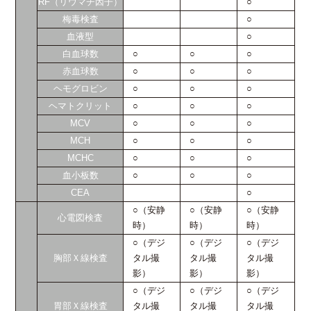
RF（リウマチ因子）
○
梅毒検査
○
血液型
○
白血球数
○
○
○
赤血球数
○
○
○
ヘモグロビン
○
○
○
ヘマトクリット
○
○
○
MCV
○
○
○
MCH
○
○
○
MCHC
○
○
○
血小板数
○
○
○
CEA
○
○（安静
○（安静
○（安静
心電図検査
時）
時）
時）
○（デジ
○（デジ
○（デジ
胸部Ｘ線検査
タル撮
タル撮
タル撮
影）
影）
影）
○（デジ
○（デジ
○（デジ
胃部Ｘ線検査
タル撮
タル撮
タル撮