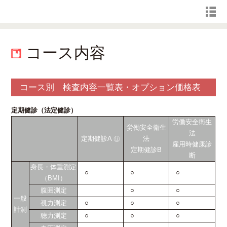
コース内容
コース別 検査内容一覧表・オプション価格表
定期健診（法定健診）
労働安全衛生
労働安全衛生
法
定期健診A ㊟
法
雇用時健康診
定期健診B
断
身長・体重測定
○
○
○
（BMI）
腹囲測定
○
○
一般
視力測定
○
○
○
計測
聴力測定
○
○
○