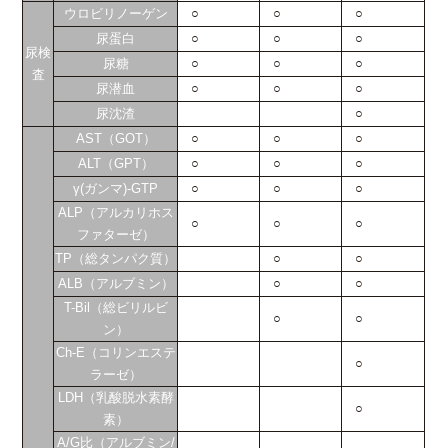
ウロビリノーゲン
○
○
○
尿蛋白
○
○
○
尿検
尿糖
○
○
○
査
尿潜血
○
○
○
尿沈渣
○
AST（GOT）
○
○
○
ALT（GPT）
○
○
○
γ(ガンマ)-GTP
○
○
○
ALP（アルカリホス
○
○
○
ファターゼ）
TP（総タンパク質）
○
○
ALB（アルブミン）
○
○
T-Bil（総ビリルビ
○
○
ン）
Ch-E（コリンエステ
○
ラーゼ）
LDH（乳酸脱水素酵
○
素）
A/G比（アルブミン/