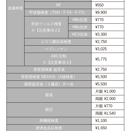
RF
¥550
血液検査
甲状腺検査（TSH・F-T4・F-T3）
¥9,900
HBs抗原
¥770
肝炎ウィルス検査
HBs抗体
¥770
※
【注意事項２】
HCV抗体
¥3,300
ピロリ菌抗体検査
¥2,750
ペプシノゲン
¥3,025
ABC分類
¥5,775
※
【注意事項３】
骨密度検査 超音波
¥2,750
骨密度検査 DEXA法（X線検査）
¥5,500
腹部超音波（５臓器）月〜金
¥5,500
片眼 ¥1,000
眼底
両眼 ¥2,000
片眼 ¥770
眼圧
両眼 ¥1,540
肺機能検査
¥1,100
便潜血反応検査
¥1,650