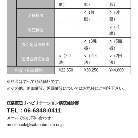
影）
影）
影）
○（片
○（片
眼底検査
眼）
眼）
○（片
眼圧検査
眼）
○（3臓
○（5臓
腹部超音波検査
器）
器）
○（2回
○（2回
○（2回
便潜血反応検査
法）
法）
法）
料金（税込価格）
¥22,550
¥30,250
¥44,000
※料金はすべて税込価格です。
※その他、追加健診、巡回健診についてはお気軽にご相談下さい。
桜橋渡辺リハビリテーション病院健診部
TEL：
06-6348-0411
メールでのお問い合わせ：
medicheck@watanabe-hsp.or.jp