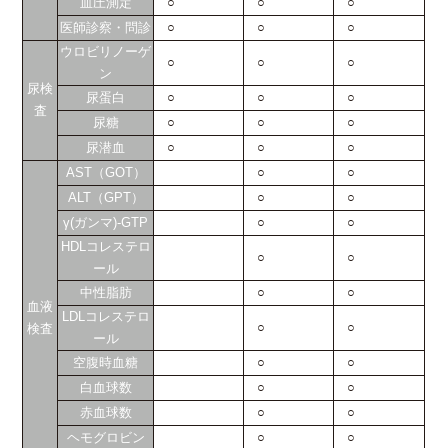
血圧測定
○
○
○
医師診察・問診
○
○
○
ウロビリノーゲ
○
○
○
ン
尿検
尿蛋白
○
○
○
査
尿糖
○
○
○
尿潜血
○
○
○
AST（GOT）
○
○
ALT（GPT）
○
○
γ(ガンマ)-GTP
○
○
HDLコレステロ
○
○
ール
中性脂肪
○
○
血液
LDLコレステロ
○
○
検査
ール
空腹時血糖
○
○
白血球数
○
○
赤血球数
○
○
ヘモグロビン
○
○