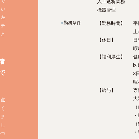
んで
人工透析業務
、い
機器管理
も左
●
勤務条件
【勤務時間】
平
、チ
土
こと
【休日】
日
暇
【福利厚生】
健
者
医
で
3
暇
【給与】
専
大
守点
（
なく
・
りま
（
まし
・
かつ