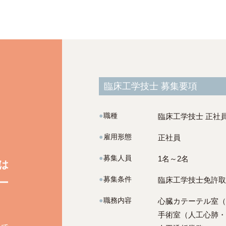
臨床工学技士 募集要項
●
職種
臨床工学技士 正社
●
雇用形態
正社員
●
募集人員
1名～2名
は
●
募集条件
臨床工学技士免許取
ー
●
職務内容
心臓カテーテル室（
手術室（人工心肺・