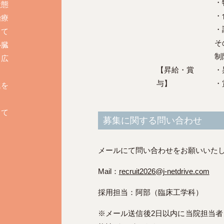
・
状態
・
治療
・
して
そ
心臓
制
も広
【昇給・賞
・
与】
・
域を
して
募集に関する問い合わせ
メールにて問い合わせをお願いいた
Mail：
recruit2026@j-netdrive.com
採用担当：阿部（臨床工学科）
※メール送信後2日以内に当院担当