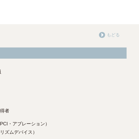
もどる
員
得者
PCI・アブレーション）
リズムデバイス）