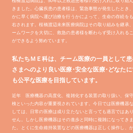
桜橋渡辺病院は、50年以上救急患者様の受け入れに取り組
きました。心臓疾患の患者様は、緊急事態が発生したとき
かに早く病院へ運び治療を行うかによって、生命の存続を
右されます。桜橋渡辺未来医療病院はその取り組みを継承
ームワークを大切に、救急の患者様を断わらず受け入れる
ができるよう努めています。
私たちＭＥ科は、チーム医療の一員として患
さまへのより良い医療･安全な医療･どなたに
も公平な医療を目指しています。
近年 医療機器の高度化、複雑化する装置の取り扱い、保
検といった内容が重要視されています。今日では医療機器
しては、日常の医療は成り立たないと言っても過言ではあ
せん。しかし医療機器はその進歩と同時に複雑になってき
た。とくに生命維持装置などの医療機器は正しく操作し、