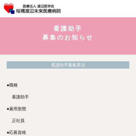
看護助手
募集のお知らせ
看護助手募集要項
●
職種
看護助手
●
雇用形態
正社員
●
応募資格