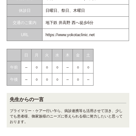
休診日
日曜日、祭日、木曜日
交通のご案内
地下鉄 井高野 西へ徒歩6分
URL
https://www.yokotaclinic.net
日
月
火
水
木
金
土
午前
–
○
○
○
–
○
○
午後
–
○
○
○
–
○
–
先生からの一言
プライマリー・ケアー行い乍ら、病診連携等も活用させて頂き、少し
でも患者様、御家族様のニーズに答えられる様に努力したいと思って
おります。