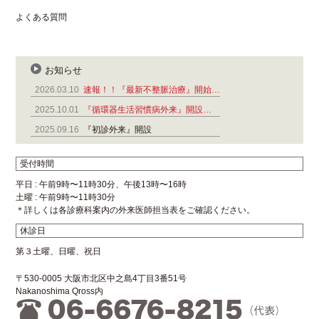
よくある質問
お知らせ
2026.03.10
速報！！『最新不整脈治療』開始…
2025.10.01
『循環器生活習慣病外来』開設…
2025.09.16
『初診外来』開設
受付時間
平日 : 午前9時〜11時30分、午後13時〜16時
土曜 : 午前9時〜11時30分
＊詳しくは各診療科案内の外来医師担当表をご確認ください。
休診日
第３土曜、日曜、祝日
〒530-0005 大阪市北区中之島4丁目3番51号
Nakanoshima Qross内