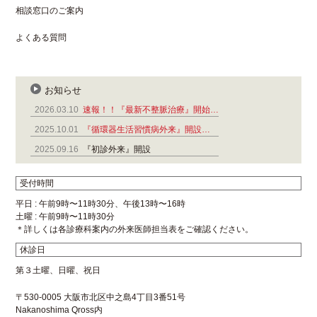
相談窓口のご案内
よくある質問
お知らせ
2026.03.10
速報！！『最新不整脈治療』開始…
2025.10.01
『循環器生活習慣病外来』開設…
2025.09.16
『初診外来』開設
受付時間
平日 : 午前9時〜11時30分、午後13時〜16時
土曜 : 午前9時〜11時30分
＊詳しくは各診療科案内の外来医師担当表をご確認ください。
休診日
第３土曜、日曜、祝日
〒530-0005 大阪市北区中之島4丁目3番51号
Nakanoshima Qross内