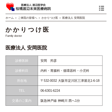
ホーム
＞
ご来院の皆様へ
＞
かかりつけ医
＞
医療法人 安岡医院
かかりつけ医
Family doctor
医療法人 安岡医院
診療医師
安岡 邦彦
診療科目
内科・胃腸科・循環器科・小児科
所在地
〒532-0032 大阪市淀川区三津屋北1-6-18
TEL
06-6301-6224
交通のご案内
阪急神戸線 神崎川 西へ1分