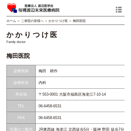
ホーム
＞
ご来院の皆様へ
＞
かかりつけ医
＞
梅田医院
かかりつけ医
Family doctor
梅田医院
診療医師
梅田 耕作
診療科目
内科
所在地
〒553-0001 大阪市福島区海老江7-10-14
TEL
06-6458-6531
FAX
06-6458-6531
交通のご案内
JR東西線 海老江 北西徒歩5分・阪神 野田 徒歩7分