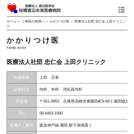
ホーム
＞
ご来院の皆様へ
＞
かかりつけ医
＞
医療法人社団 忠仁会 上田クリニッ
ク
かかりつけ医
Family doctor
医療法人社団 忠仁会 上田クリニック
診療医師
上田 正射
診療科目
内科、外科、消化器内科
所在地
〒661-0953 兵庫県尼崎市東園田町9-48-1 園田阪急
TEL
06-6493-1990
交通のご案内
阪急神戸線 園田 駅下南側直ぐ