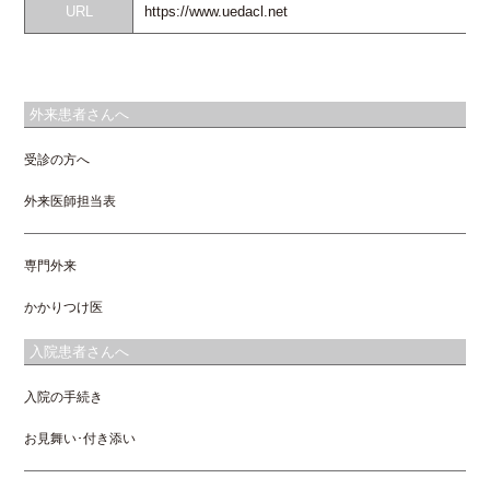
URL
https://www.uedacl.net
外来患者さんへ
受診の方へ
外来医師担当表
専門外来
かかりつけ医
入院患者さんへ
入院の手続き
お見舞い･付き添い