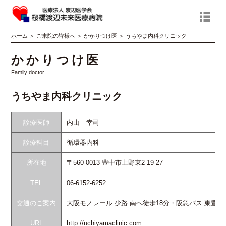
ホーム
＞
ご来院の皆様へ
＞
かかりつけ医
＞
うちやま内科クリニック
かかりつけ医
Family doctor
うちやま内科クリニック
診療医師
内山 幸司
診療科目
循環器内科
所在地
〒560-0013 豊中市上野東2-19-27
TEL
06-6152-6252
交通のご案内
大阪モノレール 少路 南へ徒歩18分・阪急バス 東豊中
URL
http://uchiyamaclinic.com