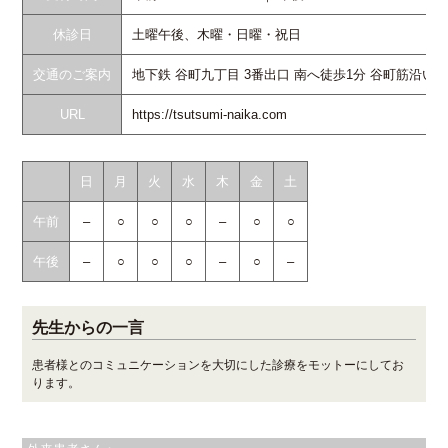
休診日
土曜午後、木曜・日曜・祝日
交通のご案内
地下鉄 谷町九丁目 3番出口 南へ徒歩1分 谷町筋沿い
URL
https://tsutsumi-naika.com
日
月
火
水
木
金
土
午前
–
○
○
○
–
○
○
午後
–
○
○
○
–
○
–
先生からの一言
患者様とのコミュニケーションを大切にした診療をモットーにしてお
ります。