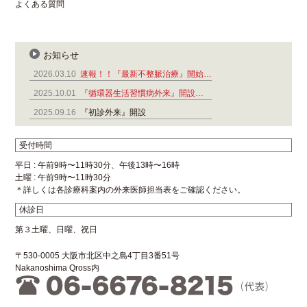
よくある質問
お知らせ
2026.03.10
速報！！『最新不整脈治療』開始…
2025.10.01
『循環器生活習慣病外来』開設…
2025.09.16
『初診外来』開設
受付時間
平日 : 午前9時〜11時30分、午後13時〜16時
土曜 : 午前9時〜11時30分
＊詳しくは各診療科案内の外来医師担当表をご確認ください。
休診日
第３土曜、日曜、祝日
〒530-0005 大阪市北区中之島4丁目3番51号
Nakanoshima Qross内