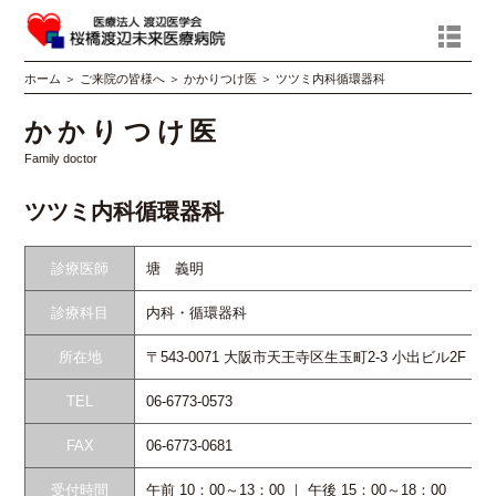
ホーム
＞
ご来院の皆様へ
＞
かかりつけ医
＞
ツツミ内科循環器科
かかりつけ医
Family doctor
ツツミ内科循環器科
診療医師
塘 義明
診療科目
内科・循環器科
所在地
〒543-0071 大阪市天王寺区生玉町2-3 小出ビル2F
TEL
06-6773-0573
FAX
06-6773-0681
受付時間
午前 10：00～13：00 ｜ 午後 15：00～18：00