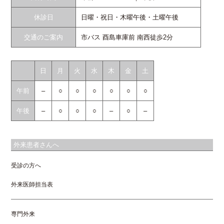
休診日
日曜・祝日・木曜午後・土曜午後
交通のご案内
市バス 酉島車庫前 南西徒歩2分
日
月
火
水
木
金
土
午前
–
○
○
○
○
○
○
午後
–
○
○
○
–
○
–
外来患者さんへ
受診の方へ
外来医師担当表
専門外来