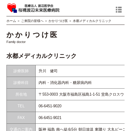
ホーム
＞
ご来院の皆様へ
＞
かかりつけ医
＞
水都メディカルクリニック
かかりつけ医
Family doctor
水都メディカルクリニック
診療医師
升川 健司
診療科目
内科・消化器内科・糖尿病内科
所在地
〒553-0003 大阪市福島区福島1-1-51 堂島クロスウォ
TEL
06-6451-9020
FAX
06-6451-9021
交通のご案内
阪神 福島 南へ徒歩5分 朝日放送 東隣り 大丸ピーコ