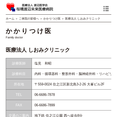
ホーム
＞
ご来院の皆様へ
＞
かかりつけ医
＞
医療法人 しおみクリニック
かかりつけ医
Family doctor
医療法人 しおみクリニック
診療医師
塩見 和昭
診療科目
内科・循環器科・整形外科・脳神経外科・リハビリテ
所在地
〒559-0024 住之江区新北島3-2-26 大峯ビル2F
TEL
06-6686-7878
FAX
06-6686-7899
交通のご案内
地下鉄 住之江公園 西へ徒歩8分