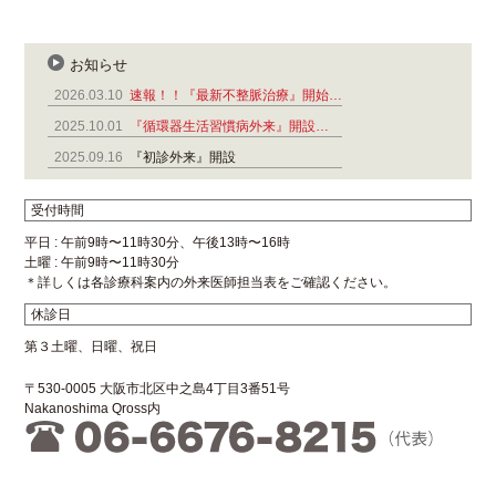
お知らせ
2026.03.10
速報！！『最新不整脈治療』開始…
2025.10.01
『循環器生活習慣病外来』開設…
2025.09.16
『初診外来』開設
受付時間
平日 : 午前9時〜11時30分、午後13時〜16時
土曜 : 午前9時〜11時30分
＊詳しくは各診療科案内の外来医師担当表をご確認ください。
休診日
第３土曜、日曜、祝日
〒530-0005 大阪市北区中之島4丁目3番51号
Nakanoshima Qross内