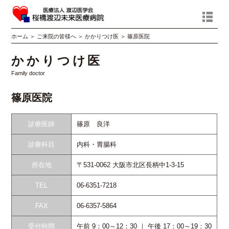
ホーム
＞
ご来院の皆様へ
＞
かかりつけ医
＞
篠原医院
かかりつけ医
Family doctor
篠原医院
診療医師
篠原 良洋
診療科目
内科・胃腸科
所在地
〒531-0062 大阪市北区長柄中1-3-15
TEL
06-6351-7218
FAX
06-6357-5864
受付時間
午前 9：00～12：30 ｜ 午後 17：00～19：30