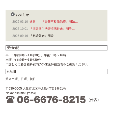
お知らせ
2026.03.10
速報！！『最新不整脈治療』開始…
2025.10.01
『循環器生活習慣病外来』開設…
2025.09.16
『初診外来』開設
受付時間
平日 : 午前9時〜11時30分、午後13時〜16時
土曜 : 午前9時〜11時30分
＊詳しくは各診療科案内の外来医師担当表をご確認ください。
休診日
第３土曜、日曜、祝日
〒530-0005 大阪市北区中之島4丁目3番51号
Nakanoshima Qross内