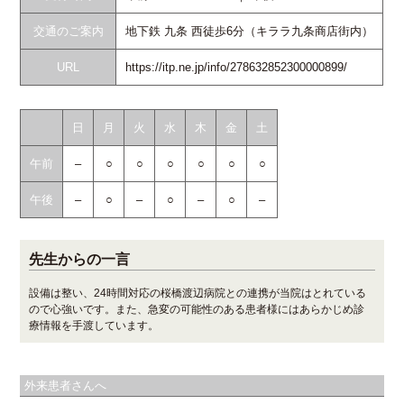
交通のご案内
地下鉄 九条 西徒歩6分（キララ九条商店街内）
URL
https://itp.ne.jp/info/278632852300000899/
日
月
火
水
木
金
土
午前
–
○
○
○
○
○
○
午後
–
○
–
○
–
○
–
先生からの一言
設備は整い、24時間対応の桜橋渡辺病院との連携が当院はとれている
ので心強いです。また、急変の可能性のある患者様にはあらかじめ診
療情報を手渡しています。
外来患者さんへ