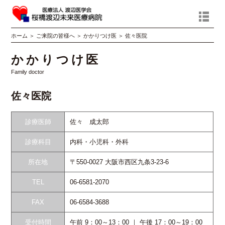
ホーム
＞
ご来院の皆様へ
＞
かかりつけ医
＞
佐々医院
かかりつけ医
Family doctor
佐々医院
診療医師
佐々 成太郎
診療科目
内科・小児科・外科
所在地
〒550-0027 大阪市西区九条3-23-6
TEL
06-6581-2070
FAX
06-6584-3688
受付時間
午前 9：00～13：00 ｜ 午後 17：00～19：00