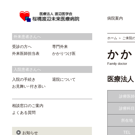
病院案内
外来患者さんへ
ホーム
＞
ご来院
受診の方へ
専門外来
かか
外来医師担当表
かかりつけ医
Family doctor
入院患者さんへ
医療法人
入院の手続き
退院について
お見舞い･付き添い
診療医師
相談窓口のご案内
診療科目
よくある質問
所在地
TEL
お知らせ