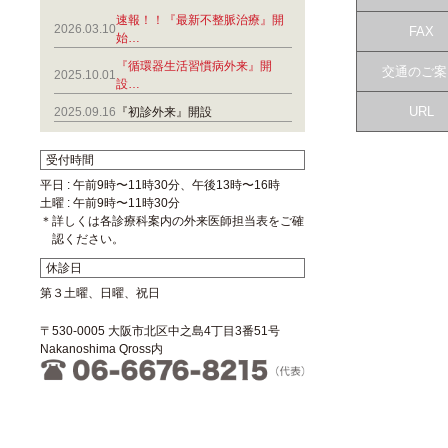
速報！！『最新不整脈治療』開
2026.03.10
FAX
始…
『循環器生活習慣病外来』開
交通のご案
2025.10.01
設…
URL
2025.09.16
『初診外来』開設
受付時間
平日 : 午前9時〜11時30分、午後13時〜16時
土曜 : 午前9時〜11時30分
＊詳しくは各診療科案内の外来医師担当表をご確
認ください。
休診日
第３土曜、日曜、祝日
〒530-0005 大阪市北区中之島4丁目3番51号
Nakanoshima Qross内