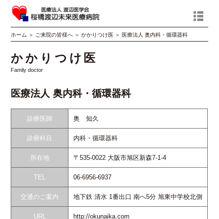
ホーム
＞
ご来院の皆様へ
＞
かかりつけ医
＞
医療法人 奥内科・循環器科
かかりつけ医
Family doctor
医療法人 奥内科・循環器科
診療医師
奥 知久
診療科目
内科・循環器科
所在地
〒535-0022 大阪市旭区新森7-1-4
TEL
06-6956-6937
交通のご案内
地下鉄 清水 1番出口 南へ5分 旭東中学校北側
URL
http://okunaika.com