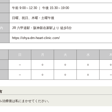
午前 9:00～12:30 ｜ 午後 15:30～19:00
日曜、祝日、木曜・土曜午後
内
JR 六甲道駅・阪神新在家駅より 徒歩5分
https://ohya-dm-heart-clinic.com/
日
月
火
水
–
○
○
○
○
–
○
○
○
–
言
ル治療後は私にまかせてください。