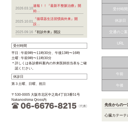
速報！！『最新不整脈治療』開
2026.03.10
受付時間
始…
『循環器生活習慣病外来』開
休診日
2025.10.01
設…
交通のご案
2025.09.16
『初診外来』開設
URL
受付時間
平日 : 午前9時〜11時30分、午後13時〜16時
土曜 : 午前9時〜11時30分
＊詳しくは各診療科案内の外来医師担当表をご確
認ください。
午前
休診日
第３土曜、日曜、祝日
午後
〒530-0005 大阪市北区中之島4丁目3番51号
Nakanoshima Qross内
先生からの一
心臓カテーテ