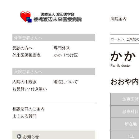
病院案内
外来患者さんへ
ホーム
＞
ご来院
受診の方へ
専門外来
かか
外来医師担当表
かかりつけ医
Family doctor
入院患者さんへ
おおや内
入院の手続き
退院について
お見舞い･付き添い
診療医師
相談窓口のご案内
診療科目
よくある質問
所在地
TEL
お知らせ