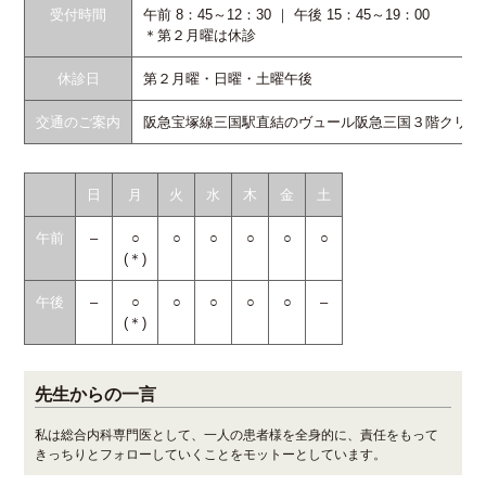
受付時間
午前 8：45～12：30 ｜ 午後 15：45～19：00
＊第２月曜は休診
休診日
第２月曜・日曜・土曜午後
交通のご案内
阪急宝塚線三国駅直結のヴュール阪急三国３階クリニ
日
月
火
水
木
金
土
午前
–
○
○
○
○
○
○
(＊)
午後
–
○
○
○
○
○
–
(＊)
先生からの一言
私は総合内科専門医として、一人の患者様を全身的に、責任をもって
きっちりとフォローしていくことをモットーとしています。