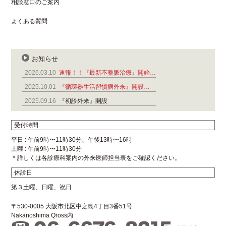
相談窓口のご案内
よくある質問
お知らせ
2026.03.10
速報！！『最新不整脈治療』開始…
2025.10.01
『循環器生活習慣病外来』開設…
2025.09.16
『初診外来』開設
受付時間
平日 : 午前9時〜11時30分、午後13時〜16時
土曜 : 午前9時〜11時30分
＊詳しくは各診療科案内の外来医師担当表をご確認ください。
休診日
第３土曜、日曜、祝日
〒530-0005 大阪市北区中之島4丁目3番51号
Nakanoshima Qross内