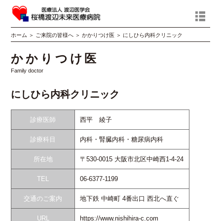
ホーム
＞
ご来院の皆様へ
＞
かかりつけ医
＞
にしひら内科クリニック
かかりつけ医
Family doctor
にしひら内科クリニック
診療医師
西平 綾子
診療科目
内科・腎臓内科・糖尿病内科
所在地
〒530-0015 大阪市北区中崎西1-4-24
TEL
06-6377-1199
交通のご案内
地下鉄 中崎町 4番出口 西北へ直ぐ
URL
https://www.nishihira-c.com