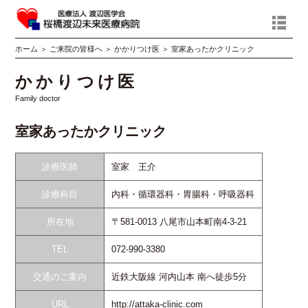
ホーム
＞
ご来院の皆様へ
＞
かかりつけ医
＞
室家あったかクリニック
かかりつけ医
Family doctor
室家あったかクリニック
診療医師
室家 王介
診療科目
内科・循環器科・胃腸科・呼吸器科
所在地
〒581-0013 八尾市山本町南4-3-21
TEL
072-990-3380
交通のご案内
近鉄大阪線 河内山本 南へ徒歩5分
URL
http://attaka-clinic.com