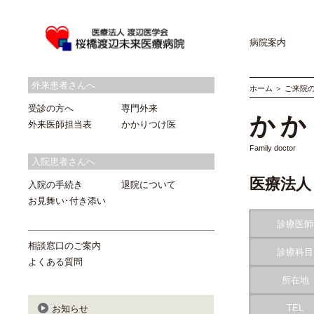
病院案内
外来患者さんへ
ホーム
＞
ご来院
受診の方へ
専門外来
かか
外来医師担当表
かかりつけ医
Family doctor
入院患者さんへ
医療法人
入院の手続き
退院について
お見舞い･付き添い
診療医師
相談窓口のご案内
診療科目
よくある質問
所在地
TEL
お知らせ