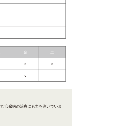
木
金
土
○
○
○
–
含む心臓病の治療にも力を注いでいま