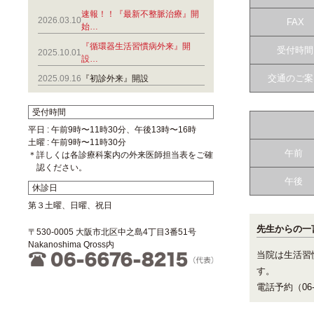
速報！！『最新不整脈治療』開
2026.03.10
FAX
始…
『循環器生活習慣病外来』開
受付時間
2025.10.01
設…
交通のご案
2025.09.16
『初診外来』開設
受付時間
平日 : 午前9時〜11時30分、午後13時〜16時
土曜 : 午前9時〜11時30分
午前
＊詳しくは各診療科案内の外来医師担当表をご確
認ください。
午後
休診日
第３土曜、日曜、祝日
先生からの一
〒530-0005 大阪市北区中之島4丁目3番51号
Nakanoshima Qross内
当院は生活習
す。
電話予約（06-