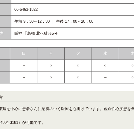
06-6463-1822
午前 9：30～12：30 ｜ 午後 17：00～20：00
内
阪神 千鳥橋 北へ徒歩5分
日
月
火
水
–
○
○
○
○
–
○
○
–
○
言
慣病を中心に患者さんに納得のいく医療を心掛けています。虚血性心疾患を
4804-3181）が可能です。