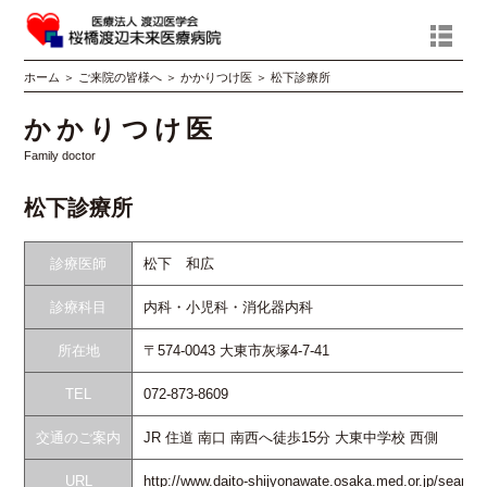
ホーム
＞
ご来院の皆様へ
＞
かかりつけ医
＞
松下診療所
かかりつけ医
Family doctor
松下診療所
診療医師
松下 和広
診療科目
内科・小児科・消化器内科
所在地
〒574-0043 大東市灰塚4-7-41
TEL
072-873-8609
交通のご案内
JR 住道 南口 南西へ徒歩15分 大東中学校 西側
URL
http://www.daito-shijyonawate.osaka.med.or.jp/search