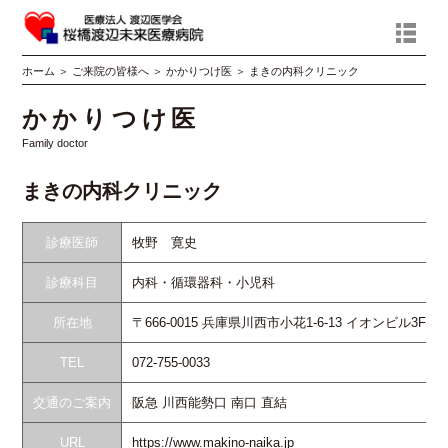
ホーム
＞
ご来院の皆様へ
＞
かかりつけ医
＞
まきの内科クリニック
かかりつけ医
Family doctor
まきの内科クリニック
診療医師
牧野 寛史
診療科目
内科・循環器科・小児科
所在地
〒666-0015 兵庫県川西市小花1-6-13 イオンビル3F
TEL
072-755-0033
交通のご案内
阪急 川西能勢口 南口 直結
URL
https://www.makino-naika.jp