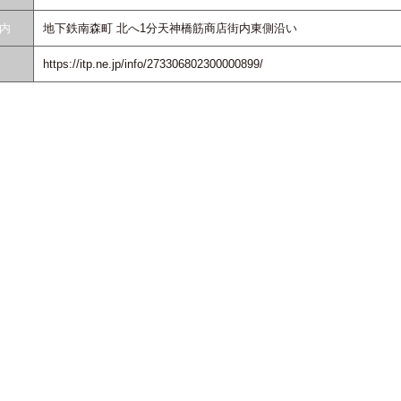
内
地下鉄南森町 北へ1分天神橋筋商店街内東側沿い
https://itp.ne.jp/info/273306802300000899/