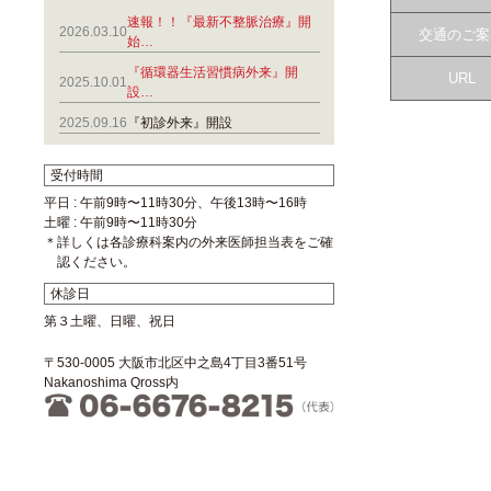
速報！！『最新不整脈治療』開
2026.03.10
交通のご案
始…
『循環器生活習慣病外来』開
URL
2025.10.01
設…
2025.09.16
『初診外来』開設
受付時間
平日 : 午前9時〜11時30分、午後13時〜16時
土曜 : 午前9時〜11時30分
＊詳しくは各診療科案内の外来医師担当表をご確
認ください。
休診日
第３土曜、日曜、祝日
〒530-0005 大阪市北区中之島4丁目3番51号
Nakanoshima Qross内