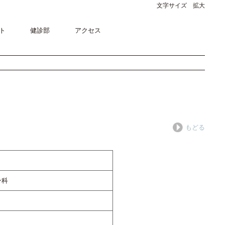
文字サイズ 拡大
ト
健診部
アクセス
もどる
ン科