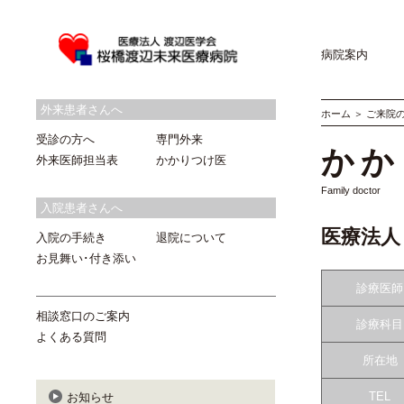
病院案内
外来患者さんへ
ホーム
＞
ご来院
受診の方へ
専門外来
かか
外来医師担当表
かかりつけ医
Family doctor
入院患者さんへ
医療法人
入院の手続き
退院について
お見舞い･付き添い
診療医師
相談窓口のご案内
診療科目
よくある質問
所在地
TEL
お知らせ