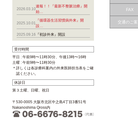
速報！！『最新不整脈治療』開
2026.03.10
FAX
始…
『循環器生活習慣病外来』開
交通のご案
2025.10.01
設…
2025.09.16
『初診外来』開設
受付時間
平日 : 午前9時〜11時30分、午後13時〜16時
土曜 : 午前9時〜11時30分
＊詳しくは各診療科案内の外来医師担当表をご確
認ください。
休診日
第３土曜、日曜、祝日
〒530-0005 大阪市北区中之島4丁目3番51号
Nakanoshima Qross内