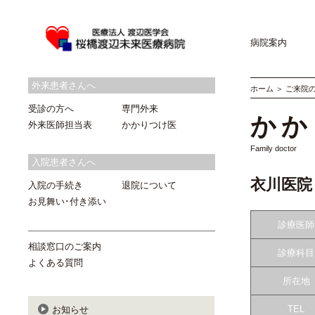
病院案内
外来患者さんへ
ホーム
＞
ご来院
受診の方へ
専門外来
かか
外来医師担当表
かかりつけ医
Family doctor
入院患者さんへ
衣川医院
入院の手続き
退院について
お見舞い･付き添い
診療医師
相談窓口のご案内
診療科目
よくある質問
所在地
TEL
お知らせ