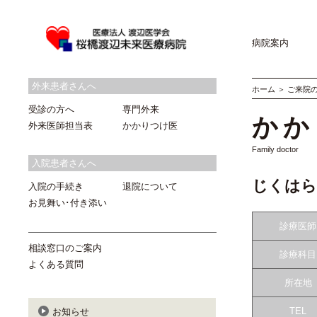
病院案内
外来患者さんへ
ホーム
＞
ご来院
受診の方へ
専門外来
かか
外来医師担当表
かかりつけ医
Family doctor
入院患者さんへ
じくはら
入院の手続き
退院について
お見舞い･付き添い
診療医師
相談窓口のご案内
診療科目
よくある質問
所在地
TEL
お知らせ