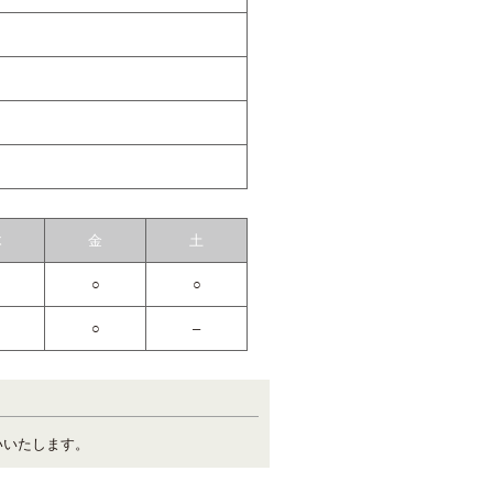
木
金
土
○
○
○
–
いいたします。