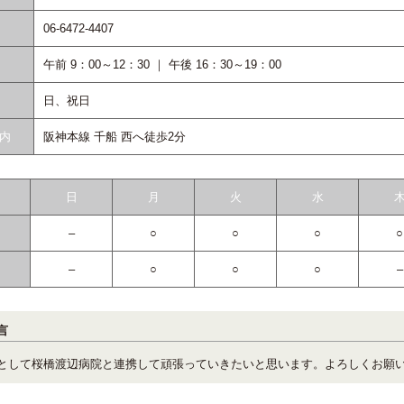
06-6472-4407
午前 9：00～12：30 ｜ 午後 16：30～19：00
日、祝日
内
阪神本線 千船 西へ徒歩2分
日
月
火
水
–
○
○
○
○
–
○
○
○
–
言
として桜橋渡辺病院と連携して頑張っていきたいと思います。よろしくお願