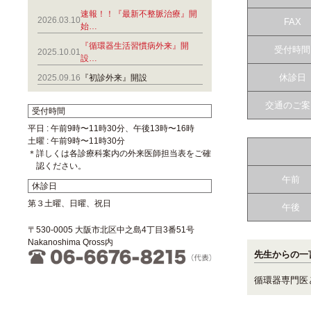
速報！！『最新不整脈治療』開
2026.03.10
FAX
始…
『循環器生活習慣病外来』開
受付時間
2025.10.01
設…
休診日
2025.09.16
『初診外来』開設
交通のご案
受付時間
平日 : 午前9時〜11時30分、午後13時〜16時
土曜 : 午前9時〜11時30分
＊詳しくは各診療科案内の外来医師担当表をご確
認ください。
午前
休診日
第３土曜、日曜、祝日
午後
〒530-0005 大阪市北区中之島4丁目3番51号
Nakanoshima Qross内
先生からの一
循環器専門医