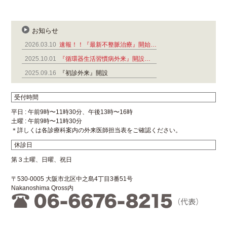
お知らせ
2026.03.10
速報！！『最新不整脈治療』開始…
2025.10.01
『循環器生活習慣病外来』開設…
2025.09.16
『初診外来』開設
受付時間
平日 : 午前9時〜11時30分、午後13時〜16時
土曜 : 午前9時〜11時30分
＊詳しくは各診療科案内の外来医師担当表をご確認ください。
休診日
第３土曜、日曜、祝日
〒530-0005 大阪市北区中之島4丁目3番51号
Nakanoshima Qross内