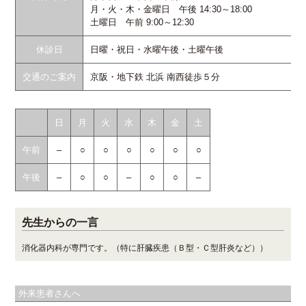
月・火・木・金曜日 午後 14:30～18:00
土曜日 午前 9:00～12:30
休診日
日曜・祝日・水曜午後・土曜午後
交通のご案内
京阪・地下鉄 北浜 南西徒歩５分
日
月
火
水
木
金
土
午前
–
○
○
○
○
○
○
午後
–
○
○
–
○
○
–
先生からの一言
消化器内科が専門です。（特に肝臓疾患（Ｂ型・Ｃ型肝炎など））
外来患者さんへ