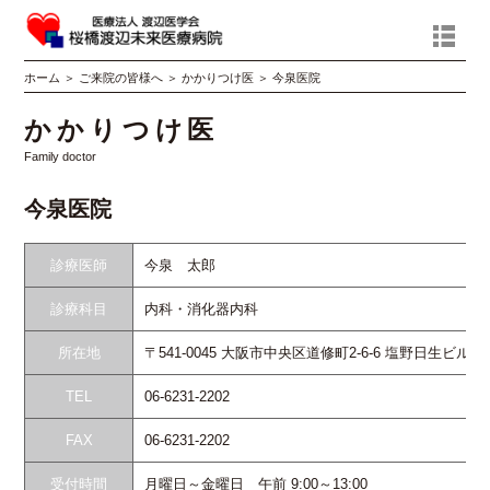
ホーム
＞
ご来院の皆様へ
＞
かかりつけ医
＞
今泉医院
かかりつけ医
Family doctor
今泉医院
診療医師
今泉 太郎
診療科目
内科・消化器内科
所在地
〒541-0045 大阪市中央区道修町2-6-6 塩野日生ビル7F
TEL
06-6231-2202
FAX
06-6231-2202
受付時間
月曜日～金曜日 午前 9:00～13:00