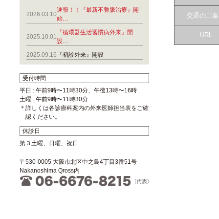
速報！！『最新不整脈治療』開
2026.03.10
交通のご案
始…
『循環器生活習慣病外来』開
URL
2025.10.01
設…
2025.09.16
『初診外来』開設
受付時間
平日 : 午前9時〜11時30分、午後13時〜16時
土曜 : 午前9時〜11時30分
＊詳しくは各診療科案内の外来医師担当表をご確
認ください。
休診日
第３土曜、日曜、祝日
〒530-0005 大阪市北区中之島4丁目3番51号
Nakanoshima Qross内