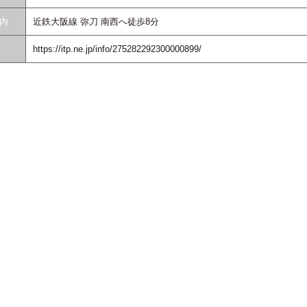
内
近鉄大阪線 弥刀 南西へ徒歩8分
https://itp.ne.jp/info/275282292300000899/