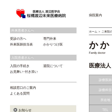
病院案内
外来患者さんへ
ホーム
＞
ご来院
受診の方へ
専門外来
かか
外来医師担当表
かかりつけ医
Family doctor
入院患者さんへ
医療法人
入院の手続き
退院について
お見舞い･付き添い
診療医師
相談窓口のご案内
診療科目
よくある質問
所在地
TEL
お知らせ