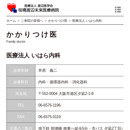
ホーム
＞
ご来院の皆様へ
＞
かかりつけ医
＞
医療法人 いはら内科
かかりつけ医
Family doctor
医療法人 いはら内科
診療医師
井原 義二
診療科目
内科・循環器内科・消化器科
所在地
〒552-0004 大阪市港区夕凪2-1-8
TEL
06-6576-1196
FAX
06-6575-0119
交通のご案内
地下鉄 朝潮橋 南東へ徒歩5分・市バス 夕凪2丁目バス