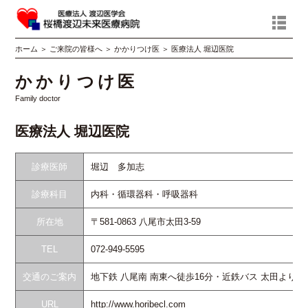
ホーム
＞
ご来院の皆様へ
＞
かかりつけ医
＞
医療法人 堀辺医院
かかりつけ医
Family doctor
医療法人 堀辺医院
診療医師
堀辺 多加志
診療科目
内科・循環器科・呼吸器科
所在地
〒581-0863 八尾市太田3-59
TEL
072-949-5595
交通のご案内
地下鉄 八尾南 南東へ徒歩16分・近鉄バス 太田より徒
URL
http://www.horibecl.com