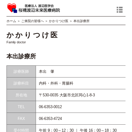
ホーム
＞
ご来院の皆様へ
＞
かかりつけ医
＞
本出診療所
かかりつけ医
Family doctor
本出診療所
診療医師
本出 肇
診療科目
内科・外科・胃腸科
所在地
〒530-0035 大阪市北区同心1-8-3
TEL
06-6353-0012
FAX
06-6353-4724
受付時間
午前 9：00～12：30 ｜ 午後 16：00～18：30