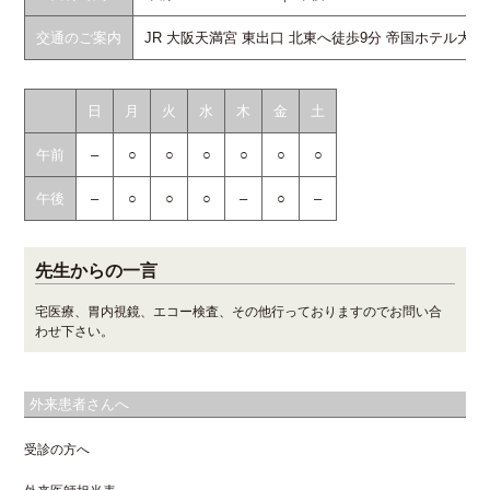
交通のご案内
JR 大阪天満宮 東出口 北東へ徒歩9分 帝国ホテル大阪
日
月
火
水
木
金
土
午前
–
○
○
○
○
○
○
午後
–
○
○
○
–
○
–
先生からの一言
宅医療、胃内視鏡、エコー検査、その他行っておりますのでお問い合
わせ下さい。
外来患者さんへ
受診の方へ