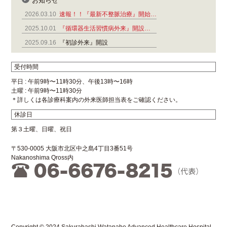
お知らせ
2026.03.10
速報！！『最新不整脈治療』開始…
2025.10.01
『循環器生活習慣病外来』開設…
2025.09.16
『初診外来』開設
受付時間
平日 : 午前9時〜11時30分、午後13時〜16時
土曜 : 午前9時〜11時30分
＊詳しくは各診療科案内の外来医師担当表をご確認ください。
休診日
第３土曜、日曜、祝日
〒530-0005 大阪市北区中之島4丁目3番51号
Nakanoshima Qross内
Copyright © 2024 Sakurabashi Watanabe Advanced Healthcare Hospital