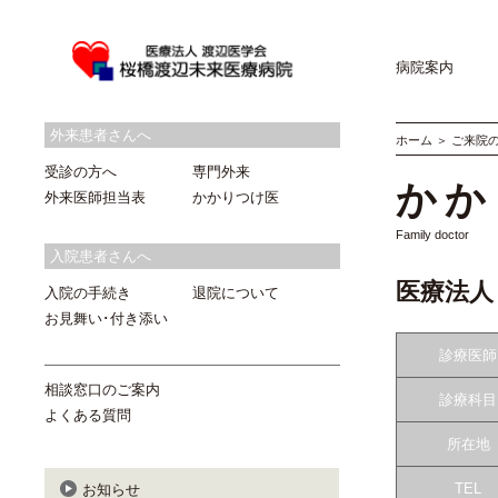
病院案内
外来患者さんへ
ホーム
＞
ご来院
受診の方へ
専門外来
かか
外来医師担当表
かかりつけ医
Family doctor
入院患者さんへ
医療法人
入院の手続き
退院について
お見舞い･付き添い
診療医師
相談窓口のご案内
診療科目
よくある質問
所在地
TEL
お知らせ