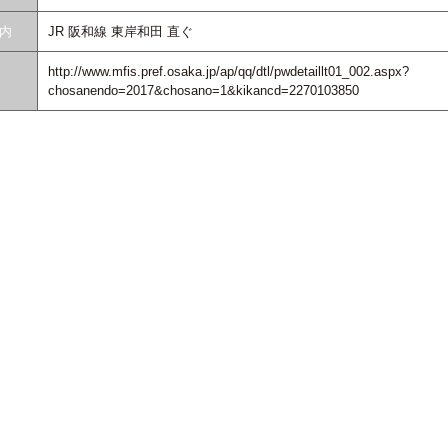
内
JR 阪和線 東岸和田 直ぐ
http://www.mfis.pref.osaka.jp/ap/qq/dtl/pwdetaillt01_002.aspx?
chosanendo=2017&chosano=1&kikancd=2270103850