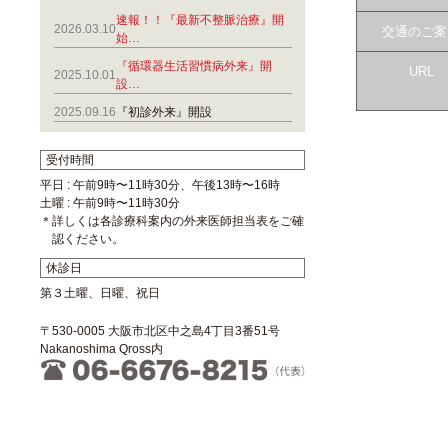
速報！！『最新不整脈治療』開
2026.03.10
交通のご案
始…
『循環器生活習慣病外来』開
URL
2025.10.01
設…
2025.09.16
『初診外来』開設
受付時間
平日 : 午前9時〜11時30分、午後13時〜16時
土曜 : 午前9時〜11時30分
＊詳しくは各診療科案内の外来医師担当表をご確
認ください。
休診日
第３土曜、日曜、祝日
〒530-0005 大阪市北区中之島4丁目3番51号
Nakanoshima Qross内