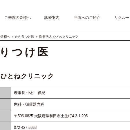
ご来院の皆様へ
診療案内
当院へのご紹介
リクルー
の皆様へ
＞
かかりつけ医
＞
医療法人 ひとねクリニック
りつけ医
 ひとねクリニック
理事長 中村 俊紀
内科・循環器内科
〒596-0825 大阪府岸和田市土生町4-3-1-205
072-427-5868