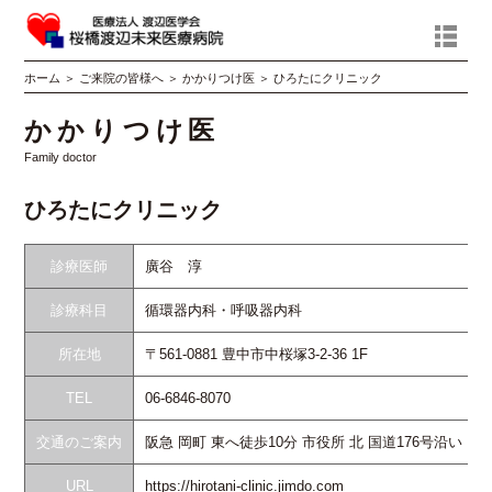
ホーム
＞
ご来院の皆様へ
＞
かかりつけ医
＞
ひろたにクリニック
かかりつけ医
Family doctor
ひろたにクリニック
診療医師
廣谷 淳
診療科目
循環器内科・呼吸器内科
所在地
〒561-0881 豊中市中桜塚3-2-36 1F
TEL
06-6846-8070
交通のご案内
阪急 岡町 東へ徒歩10分 市役所 北 国道176号沿い
URL
https://hirotani-clinic.jimdo.com