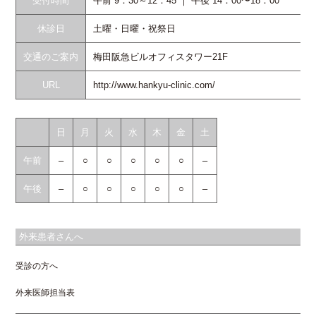
受付時間
午前 9：30～12：45 ｜ 午後 14：00〜18：00
休診日
土曜・日曜・祝祭日
交通のご案内
梅田阪急ビルオフィスタワー21F
URL
http://www.hankyu-clinic.com/
日
月
火
水
木
金
土
午前
–
○
○
○
○
○
–
午後
–
○
○
○
○
○
–
外来患者さんへ
受診の方へ
外来医師担当表