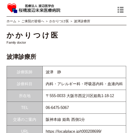
ホーム
＞
ご来院の皆様へ
＞
かかりつけ医
＞
波津診療所
かかりつけ医
Family doctor
波津診療所
診療医師
波津 静
診療科目
内科・アレルギー科・呼吸器内科・血液内科
所在地
〒555-0033 大阪市西淀川区姫島1-18-12
TEL
06‐6475‐5067
交通のご案内
阪神本線 姫島 西側1分
URL
https://localplace.jp/t000208699/