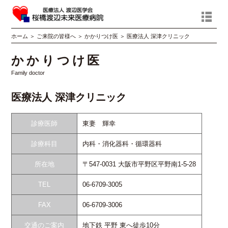
ホーム
＞
ご来院の皆様へ
＞
かかりつけ医
＞
医療法人 深津クリニック
かかりつけ医
Family doctor
医療法人 深津クリニック
診療医師
東妻 輝幸
診療科目
内科・消化器科・循環器科
所在地
〒547-0031 大阪市平野区平野南1-5-28
TEL
06-6709-3005
FAX
06-6709-3006
交通のご案内
地下鉄 平野 東へ徒歩10分