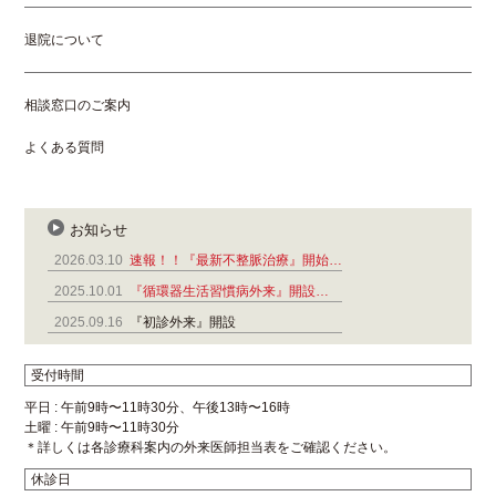
退院について
相談窓口のご案内
よくある質問
お知らせ
2026.03.10
速報！！『最新不整脈治療』開始…
2025.10.01
『循環器生活習慣病外来』開設…
2025.09.16
『初診外来』開設
受付時間
平日 : 午前9時〜11時30分、午後13時〜16時
土曜 : 午前9時〜11時30分
＊詳しくは各診療科案内の外来医師担当表をご確認ください。
休診日